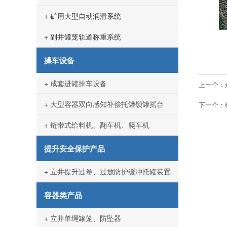
+ 矿用大型自动润滑系统
+ 副井罐笼轨道称重系统
操车设备
+ 成套进罐操车设备
上一个：
+ 大型容器双向感知补偿托罐锁罐摇台
下一个：
+ 链带式给料机、翻车机、爬车机
提升安全保护产品
+ 立井提升过卷、过放防护缓冲托罐装置
容器类产品
+ 立井单绳罐笼、防坠器