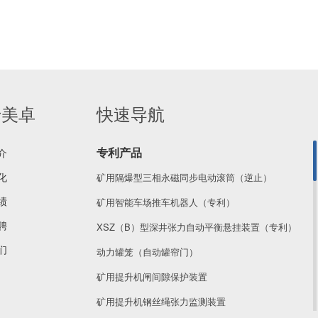
于美卓
快速导航
专利产品
介
化
矿用隔爆型三相永磁同步电动滚筒（逆止）
绩
矿用智能车场推车机器人（专利）
聘
XSZ（B）型深井张力自动平衡悬挂装置（专利）
们
动力罐笼（自动罐帘门）
矿用提升机闸间隙保护装置
矿用提升机钢丝绳张力监测装置