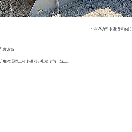
15KW功率永磁滚筒实
永磁滚筒
矿用隔爆型三相永磁同步电动滚筒（逆止）